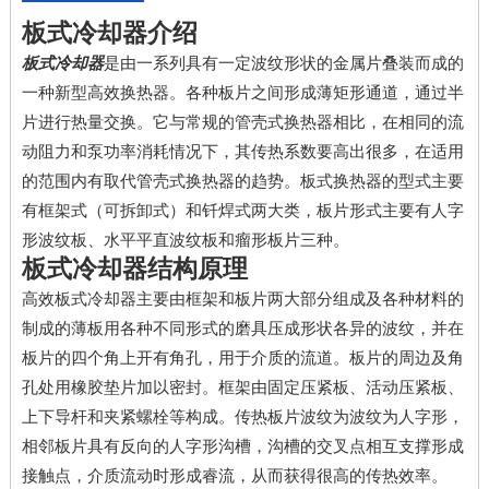
板式冷却器介绍
板式冷却器
是由一系列具有一定波纹形状的金属片叠装而成的
一种新型高效换热器。各种板片之间形成薄矩形通道，通过半
片进行热量交换。它与常规的管壳式换热器相比，在相同的流
动阻力和泵功率消耗情况下，其传热系数要高出很多，在适用
的范围内有取代管壳式换热器的趋势。板式换热器的型式主要
有框架式（可拆卸式）和钎焊式两大类，板片形式主要有人字
形波纹板、水平平直波纹板和瘤形板片三种。
板式冷却器结构原理
高效板式冷却器主要由框架和板片两大部分组成及各种材料的
制成的薄板用各种不同形式的磨具压成形状各异的波纹，并在
板片的四个角上开有角孔，用于介质的流道。板片的周边及角
孔处用橡胶垫片加以密封。框架由固定压紧板、活动压紧板、
上下导杆和夹紧螺栓等构成。传热板片波纹为波纹为人字形，
相邻板片具有反向的人字形沟槽，沟槽的交叉点相互支撑形成
接触点，介质流动时形成睿流，从而获得很高的传热效率。