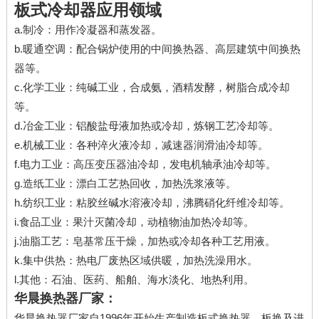
板式冷却器应用领域
a.制冷：用作冷凝器和蒸发器。
b.暖通空调：配合锅炉使用的中间换热器、高层建筑中间换热
器等。
c.化学工业：纯碱工业，合成氨，酒精发酵，树脂合成冷却
等。
d.冶金工业：铝酸盐母液加热或冷却，炼钢工艺冷却等。
e.机械工业：各种淬火液冷却，减速器润滑油冷却等。
f.电力工业：高压变压器油冷却，发电机轴承油冷却等。
g.造纸工业：漂白工艺热回收，加热洗浆液等。
h.纺织工业：粘胶丝碱水溶液冷却，沸腾硝化纤维冷却等。
i.食品工业：果汁灭菌冷却，动植物油加热冷却等。
j.油脂工艺：皂基常压干燥，加热或冷却各种工艺用液。
k.集中供热：热电厂废热区域供暖，加热洗澡用水。
l.其他：石油、医药、船舶、海水淡化、地热利用。
华晨
换热器厂家
：
华晨
换热器厂家
自1996年开始生产制造板式换热器、板换及进