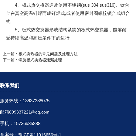
4、板式热交换器通常使用不锈钢(sus 304,sus316)、钛合
金在真空高温钎焊而成钎焊式,或者使用密封圈螺栓锁合成组合
式;
5、板式热交换器形成结构紧凑的板式热交换器，能够耐
受持续高温和高压条件下的运行。
上一篇：
板式换热器的常见问题及处理方法
下一篇：
螺旋板式换热器泄漏处理
联系我们
服务热线：13937388075
邮箱
809337221@qq.com
手机：15736985888
备案号：
豫ICP备11016656号-1